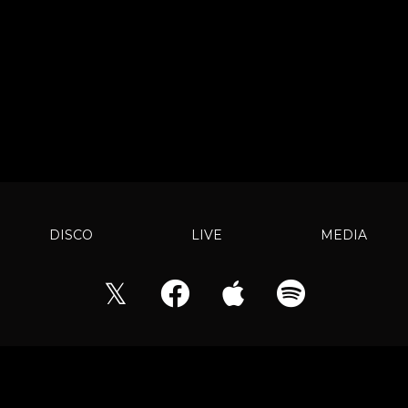
DISCO
LIVE
MEDIA
𝕏
© 快進のICHIGEKI All rights reserved.
Powered by
areMond